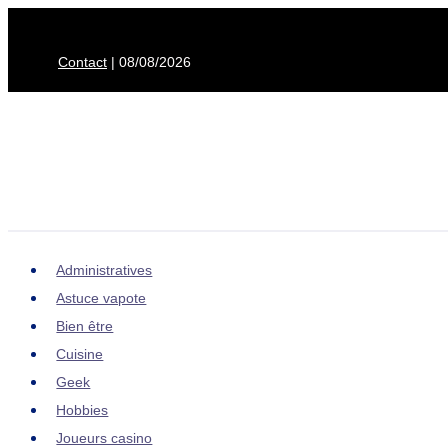
Aller
au
Contact
| 08/08/2026
contenu
Administratives
Astuce vapote
Bien être
Cuisine
Geek
Hobbies
Joueurs casino