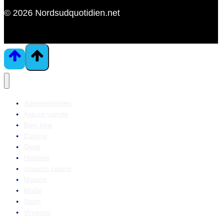
© 2026 Nordsudquotidien.net
Administratives
Astuce vapote
Bien être
Cuisine
Geek
Hobbies
Joueurs casino
Maison
Mode
Sport
Voyages