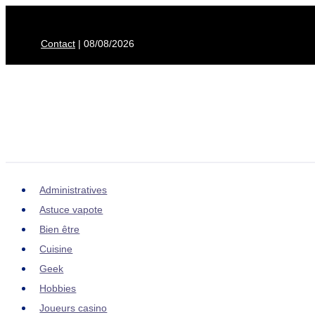
Aller
au
Contact
| 08/08/2026
contenu
Administratives
Astuce vapote
Bien être
Cuisine
Geek
Hobbies
Joueurs casino