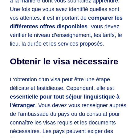
à la manière dont vous souhaitez apprendre.
Une fois que vous avez identifié quelles sont
vos attentes, il est important de
comparer les
différentes offres disponibles
. Vous devez
vérifier le niveau d’enseignement, les tarifs, le
lieu, la durée et les services proposés.
Obtenir le visa nécessaire
L
‘
ob
t
ention
d
‘
un
visa
pe
ut
ê
tre
une
ét
ape
dé
lic
ate
et
fast
id
ie
use
.
C
epend
ant
,
el
le
est
essentielle pour tout séjour linguistique à
l’étranger
.
V
ous
de
vez
v
ous
ren
se
ign
er
a
up
r
è
s
de
l
‘
amb
ass
ade
du
pays
o
u
du
cons
ul
at
pour
con
na
î
tre
les
visas
requ
is
et
les
documents
n
é
cess
aires
.
Les
pays
pe
u
vent
ex
iger
des