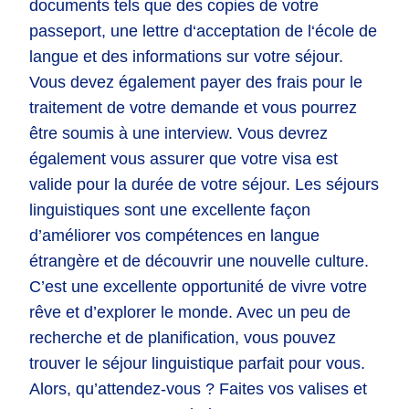
documents
t
els
que
des
copies
de
vot
re
p
asse
port
,
une
lett
re
d
‘
accept
ation
de
l
‘
é
co
le
de
lang
ue
et
des
inform
ations
sur
vot
re
s
é
j
our
.
V
ous
de
vez
é
gal
ement
pay
er
des
fra
is
pour
le
tra
itement
de
vot
re
demand
e
et
v
ous
pour
rez
ê
tre
sou
mis
à
une
interview
.
V
ous
dev
rez
é
gal
ement
v
ous
ass
urer
que
vot
re
visa
est
val
ide
pour
la
dur
ée
de
vot
re
s
é
j
our
.
Les séjours
linguistiques sont une excellente façon
d’améliorer vos compétences en langue
étrangère et de découvrir une nouvelle culture.
C’est une excellente opportunité de vivre votre
rêve et d’explorer le monde. Avec un peu de
recherche et de planification, vous pouvez
trouver le séjour linguistique parfait pour vous.
Alors, qu’attendez-vous ? Faites vos valises et