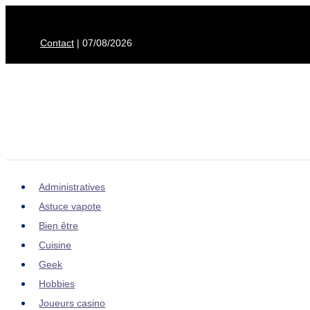
Aller
au
Contact
| 07/08/2026
contenu
Administratives
Astuce vapote
Bien être
Cuisine
Geek
Hobbies
Joueurs casino