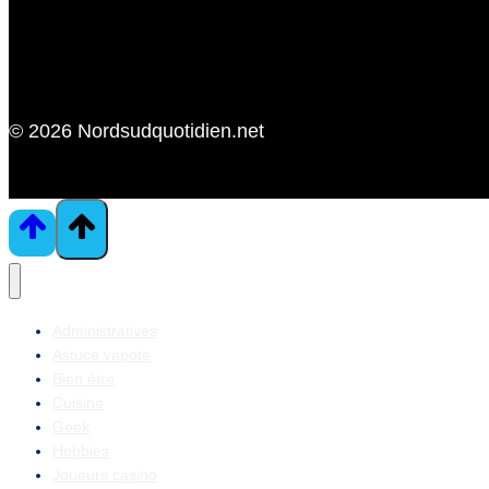
© 2026 Nordsudquotidien.net
Administratives
Astuce vapote
Bien être
Cuisine
Geek
Hobbies
Joueurs casino