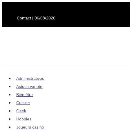
Aller
au
Contact
| 06/08/2026
contenu
Administratives
Astuce vapote
Bien être
Cuisine
Geek
Hobbies
Joueurs casino