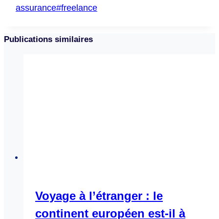
de
assurance
#
freelance
la
publication :
Publications similaires
Voyage à l’étranger : le
continent européen est-il à