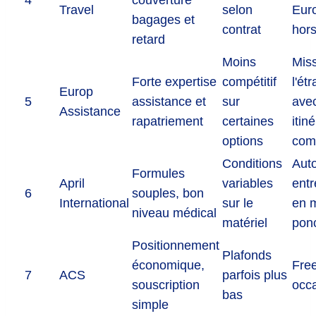
Travel
selon
Eur
bagages et
contrat
hor
retard
Moins
Miss
Forte expertise
compétitif
l'ét
Europ
5
assistance et
sur
ave
Assistance
rapatriement
certaines
itin
options
com
Conditions
Aut
Formules
April
variables
ent
6
souples, bon
International
sur le
en 
niveau médical
matériel
ponc
Positionnement
Plafonds
économique,
Fre
7
ACS
parfois plus
souscription
occ
bas
simple