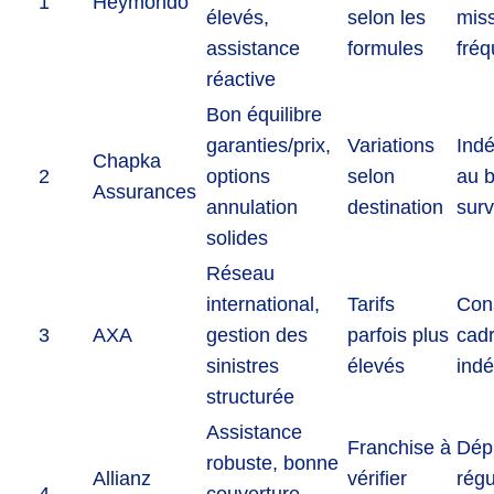
1
Heymondo
élevés,
selon les
mis
assistance
formules
fréq
réactive
Bon équilibre
garanties/prix,
Variations
Ind
Chapka
2
options
selon
au 
Assurances
annulation
destination
surv
solides
Réseau
international,
Tarifs
Cons
3
AXA
gestion des
parfois plus
cad
sinistres
élevés
ind
structurée
Assistance
Franchise à
Dép
robuste, bonne
Allianz
vérifier
régu
4
couverture