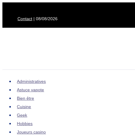
Aller
au
Contact
| 08/08/2026
contenu
Administratives
Astuce vapote
Bien être
Cuisine
Geek
Hobbies
Joueurs casino