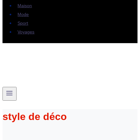
Maison
Mode
Sport
Voyages
style de déco