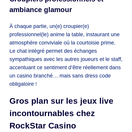
ambiance glamour
À chaque partie, un(e) croupier(e)
professionnel(le) anime la table, instaurant une
atmosphère conviviale où la courtoisie prime.
Le chat intégré permet des échanges
sympathiques avec les autres joueurs et le staff,
accentuant ce sentiment d’être réellement dans
un casino branché… mais sans dress code
obligatoire !
Gros plan sur les jeux live
incontournables chez
RockStar Casino