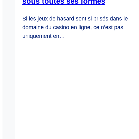
sous toutes ses formes
Si les jeux de hasard sont si prisés dans le
domaine du casino en ligne, ce n’est pas
uniquement en…