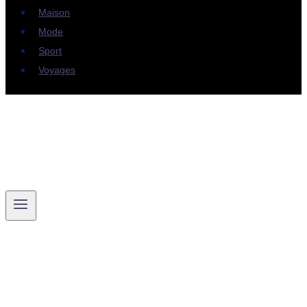
Maison
Mode
Sport
Voyages