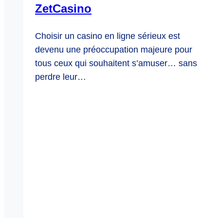
ZetCasino
Choisir un casino en ligne sérieux est
devenu une préoccupation majeure pour
tous ceux qui souhaitent s’amuser… sans
perdre leur…