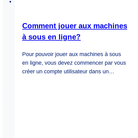
Comment jouer aux machines
à sous en ligne?
Pour pouvoir jouer aux machines à sous
en ligne, vous devez commencer par vous
créer un compte utilisateur dans un…