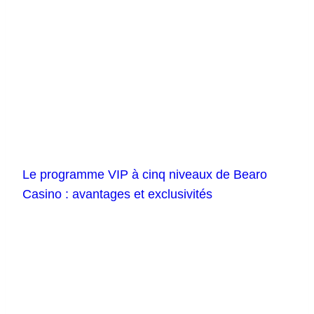
Le programme VIP à cinq niveaux de Bearo
Casino : avantages et exclusivités