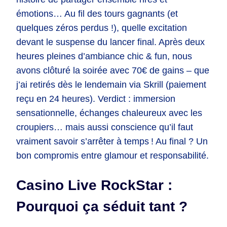
émotions… Au fil des tours gagnants (et
quelques zéros perdus !), quelle excitation
devant le suspense du lancer final. Après deux
heures pleines d’ambiance chic & fun, nous
avons clôturé la soirée avec 70€ de gains – que
j’ai retirés dès le lendemain via Skrill (paiement
reçu en 24 heures). Verdict : immersion
sensationnelle, échanges chaleureux avec les
croupiers… mais aussi conscience qu’il faut
vraiment savoir s’arrêter à temps ! Au final ? Un
bon compromis entre glamour et responsabilité.
Casino Live RockStar :
Pourquoi ça séduit tant ?