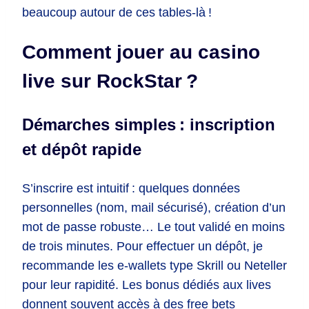
beaucoup autour de ces tables-là !
Comment jouer au casino
live sur RockStar ?
Démarches simples : inscription
et dépôt rapide
S’inscrire est intuitif : quelques données
personnelles (nom, mail sécurisé), création d’un
mot de passe robuste… Le tout validé en moins
de trois minutes. Pour effectuer un dépôt, je
recommande les e-wallets type Skrill ou Neteller
pour leur rapidité. Les bonus dédiés aux lives
donnent souvent accès à des free bets