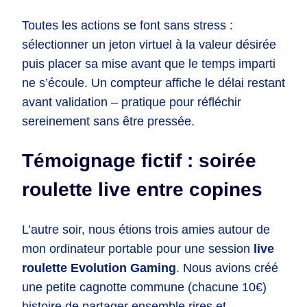
Toutes les actions se font sans stress :
sélectionner un jeton virtuel à la valeur désirée
puis placer sa mise avant que le temps imparti
ne s’écoule. Un compteur affiche le délai restant
avant validation – pratique pour réfléchir
sereinement sans être pressée.
Témoignage fictif : soirée
roulette live entre copines
L’autre soir, nous étions trois amies autour de
mon ordinateur portable pour une session
live
roulette Evolution Gaming
. Nous avions créé
une petite cagnotte commune (chacune 10€)
histoire de partager ensemble rires et