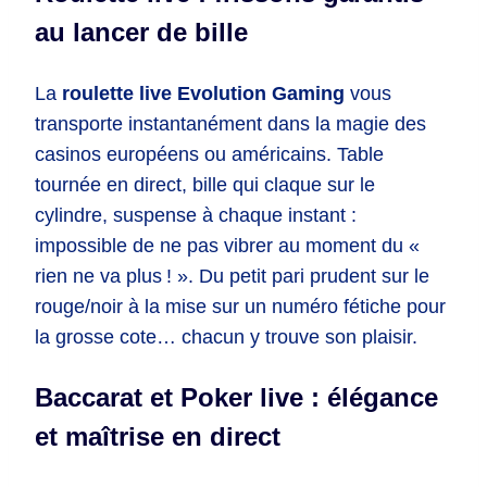
au lancer de bille
La
roulette live Evolution Gaming
vous
transporte instantanément dans la magie des
casinos européens ou américains. Table
tournée en direct, bille qui claque sur le
cylindre, suspense à chaque instant :
impossible de ne pas vibrer au moment du «
rien ne va plus ! ». Du petit pari prudent sur le
rouge/noir à la mise sur un numéro fétiche pour
la grosse cote… chacun y trouve son plaisir.
Baccarat et Poker live : élégance
et maîtrise en direct