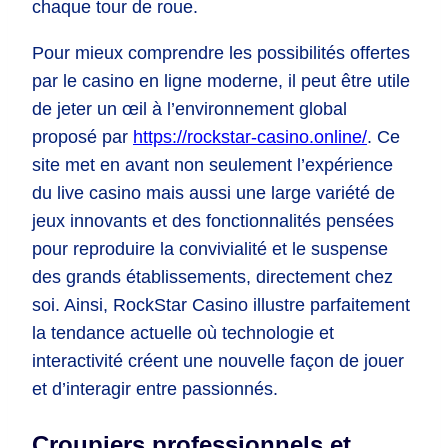
chaque tour de roue.
Pour mieux comprendre les possibilités offertes
par le casino en ligne moderne, il peut être utile
de jeter un œil à l’environnement global
proposé par
https://rockstar-casino.online/
. Ce
site met en avant non seulement l’expérience
du live casino mais aussi une large variété de
jeux innovants et des fonctionnalités pensées
pour reproduire la convivialité et le suspense
des grands établissements, directement chez
soi. Ainsi, RockStar Casino illustre parfaitement
la tendance actuelle où technologie et
interactivité créent une nouvelle façon de jouer
et d’interagir entre passionnés.
Croupiers professionnels et