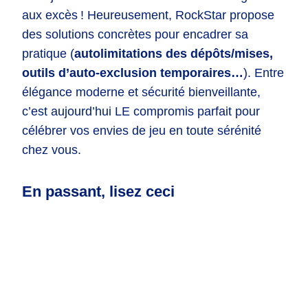
aux excès ! Heureusement, RockStar propose
des solutions concrètes pour encadrer sa
pratique (
autolimitations des dépôts/mises,
outils d’auto-exclusion temporaires…
). Entre
élégance moderne et sécurité bienveillante,
c’est aujourd’hui LE compromis parfait pour
célébrer vos envies de jeu en toute sérénité
chez vous.
En passant, lisez ceci