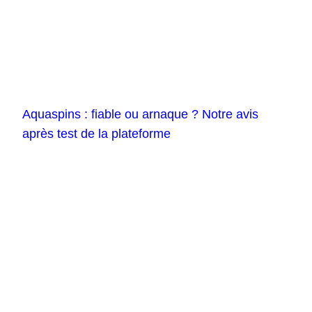
Aquaspins : fiable ou arnaque ? Notre avis
après test de la plateforme