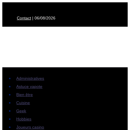
Aller
au
Contact
| 06/08/2026
contenu
Administratives
Astuce vapote
Bien être
Cuisine
Geek
Hobbies
Joueurs casino