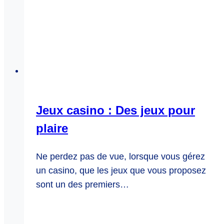
Jeux casino : Des jeux pour
plaire
Ne perdez pas de vue, lorsque vous gérez
un casino, que les jeux que vous proposez
sont un des premiers…