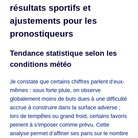
résultats sportifs et
ajustements pour les
pronostiqueurs
Tendance statistique selon les
conditions météo
Je constate que certains chiffres parlent d’eux-
mêmes : sous forte pluie, on observe
globalement moins de buts dues à une difficulté
accrue à construire dans la surface adverse ;
lors de tempêtes ou grand froid, certains favoris
peinent à s’imposer comme prévu. Cette
analyse permet d’affiner ses paris sur le nombre