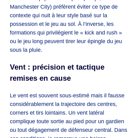
Manchester City) préfèrent éviter ce type de
contexte qui nuit à leur style basé sur la
possession et le jeu au sol. À l’inverse, les
formations qui privilégient le « kick and rush »
ou le jeu long peuvent tirer leur épingle du jeu
sous la pluie.
Vent : précision et tactique
remises en cause
Le vent est souvent sous-estimé mais il fausse
considérablement la trajectoire des centres,
corners et tirs lointains. Un vent latéral
complique toute sortie au pied pour un gardien
ou tout dégagement de défenseur central. Dans