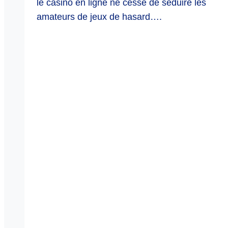
le casino en ligne ne cesse de séduire les
amateurs de jeux de hasard….