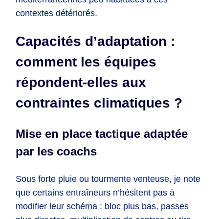
contextes détériorés.
Capacités d’adaptation :
comment les équipes
répondent-elles aux
contraintes climatiques ?
Mise en place tactique adaptée
par les coachs
Sous forte pluie ou tourmente venteuse, je note
que certains entraîneurs n’hésitent pas à
modifier leur schéma : bloc plus bas, passes