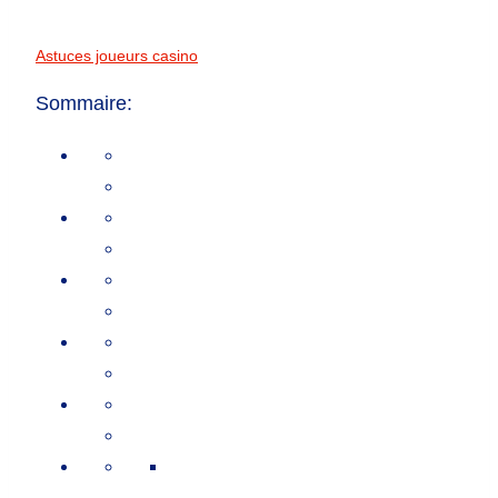
Astuces joueurs casino
Sommaire: