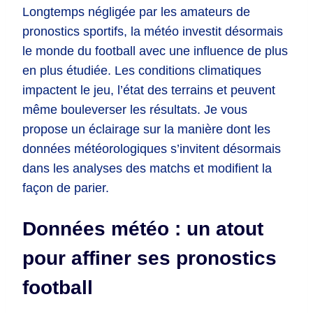
Longtemps négligée par les amateurs de
pronostics sportifs, la météo investit désormais
le monde du football avec une influence de plus
en plus étudiée. Les conditions climatiques
impactent le jeu, l’état des terrains et peuvent
même bouleverser les résultats. Je vous
propose un éclairage sur la manière dont les
données météorologiques s’invitent désormais
dans les analyses des matchs et modifient la
façon de parier.
Données météo : un atout
pour affiner ses pronostics
football