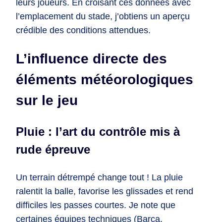
leurs joueurs. En croisant ces données avec
l’emplacement du stade, j’obtiens un aperçu
crédible des conditions attendues.
L’influence directe des
éléments météorologiques
sur le jeu
Pluie : l’art du contrôle mis à
rude épreuve
Un terrain détrempé change tout ! La pluie
ralentit la balle, favorise les glissades et rend
difficiles les passes courtes. Je note que
certaines équipes techniques (Barça,