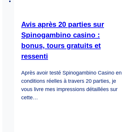
Avis après 20 parties sur
Spinogambino casino :
bonus, tours gratuits et
ressenti
Après avoir testé Spinogambino Casino en
conditions réelles à travers 20 parties, je
vous livre mes impressions détaillées sur
cette…