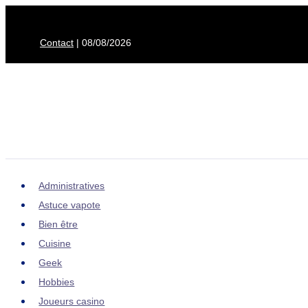
Aller
au
Contact
| 08/08/2026
contenu
Administratives
Astuce vapote
Bien être
Cuisine
Geek
Hobbies
Joueurs casino