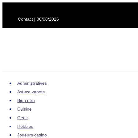
Aller
au
Contact
| 08/08/2026
contenu
Administratives
Astuce vapote
Bien être
Cuisine
Geek
Hobbies
Joueurs casino