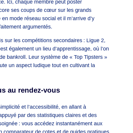
lence. Ici, chaque membre peut poster
ncore ses coups de cœur sur les grands
n mode réseau social et il m’arrive d’y
rfaitement argumentés.
is sur les compétitions secondaires : Ligue 2,
st également un lieu d’apprentissage, où l’on
e bankroll. Leur système de « Top Tipsters »
e un aspect ludique tout en cultivant la
us au rendez-vous
plicité et l’accessibilité, en allant à
appuyé par des statistiques claires et des
s soignée : vous accédez instantanément aux
 comparateur de cotes et de guides pratiques