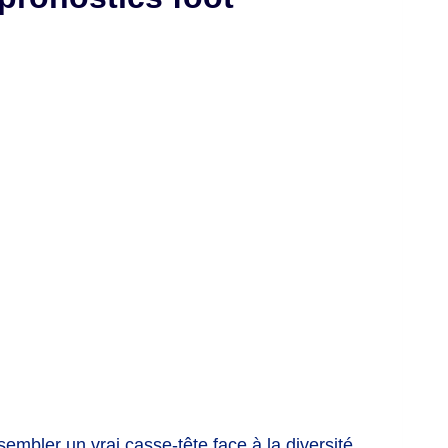
sembler un vrai casse-tête face à la diversité