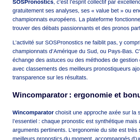
SOSPronostics
, c’est l’esprit collectif par excel
gratuitement ses analyses, ses « value bet » ou e
championnats européens. La plateforme fonctionne e
trouver des débats passionnants et des pronos pa
L’activité sur SOSPronostics ne faiblit pas, y compr
championnats d’Amérique du Sud, ou Pays-Bas. C’e
échange des astuces ou des méthodes de gestion d
avec classements des meilleurs pronostiqueurs ajout
transparence sur les résultats.
Wincomparator : ergonomie et bon
Wincomparator
choisit une approche axée sur la sim
l’essentiel : chaque pronostic est synthétique mais 
arguments pertinents. L’ergonomie du site est trè
meilleurs pronostics du moment, accompagnés d’un