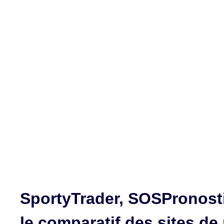
SportyTrader, SOSPronost
le comparatif des sites de