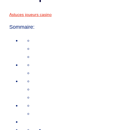
Astuces joueurs casino
Sommaire: