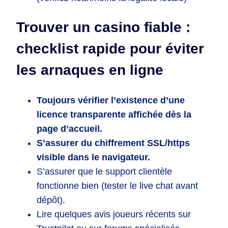
Trouver un casino fiable :
checklist rapide pour éviter
les arnaques en ligne
Toujours vérifier l’existence d’une
licence transparente affichée dès la
page d’accueil.
S’assurer du chiffrement SSL/https
visible dans le navigateur.
S’assurer que le support clientèle
fonctionne bien (tester le live chat avant
dépôt).
Lire quelques avis joueurs récents sur