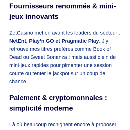
Fournisseurs renommés & mini-
jeux innovants
ZetCasino met en avant les leaders du secteur :
NetEnt, Play’n GO et Pragmatic Play
. J’y
retrouve mes titres préférés comme Book of
Dead ou Sweet Bonanza ; mais aussi plein de
mini-jeux rapides pour pimenter une session
courte ou tenter le jackpot sur un coup de
chance.
Paiement & cryptomonnaies :
simplicité moderne
Là où beaucoup rechignent encore à proposer