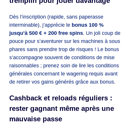
tremplin pour jouer davantage
Dès l’inscription (rapide, sans paperasse
interminable), j’apprécie le
bonus 100 %
jusqu’à 500 € + 200 free spins
. Un joli coup de
pouce pour s’aventurer sur les machines à sous
phares sans prendre trop de risques ! Le bonus
s’accompagne souvent de conditions de mise
raisonnables ; prenez soin de lire les conditions
générales concernant le wagering requis avant
de retirer vos gains générés grâce aux bonus.
Cashback et reloads réguliers :
rester gagnant même après une
mauvaise passe