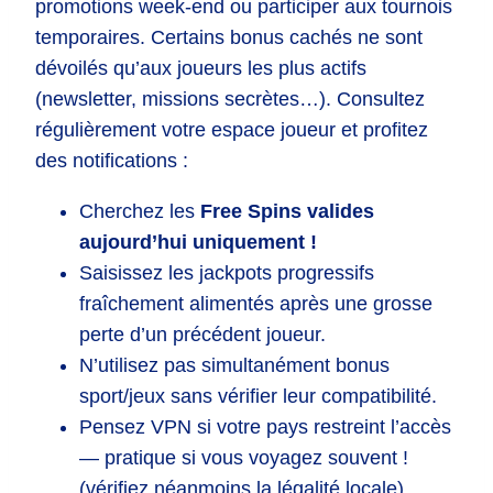
promotions week-end ou participer aux tournois
temporaires. Certains bonus cachés ne sont
dévoilés qu’aux joueurs les plus actifs
(newsletter, missions secrètes…). Consultez
régulièrement votre espace joueur et profitez
des notifications :
Cherchez les
Free Spins valides
aujourd’hui uniquement !
Saisissez les jackpots progressifs
fraîchement alimentés après une grosse
perte d’un précédent joueur.
N’utilisez pas simultanément bonus
sport/jeux sans vérifier leur compatibilité.
Pensez VPN si votre pays restreint l’accès
— pratique si vous voyagez souvent !
(vérifiez néanmoins la légalité locale)