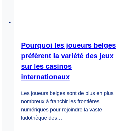
Pourquoi les joueurs belges
préfèrent la variété des jeux
sur les casinos
internationaux
Les joueurs belges sont de plus en plus
nombreux à franchir les frontières
numériques pour rejoindre la vaste
ludothèque des…