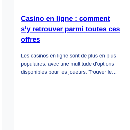
Casino en ligne : comment
s’y retrouver parmi toutes ces
offres
Les casinos en ligne sont de plus en plus
populaires, avec une multitude d’options
disponibles pour les joueurs. Trouver le…