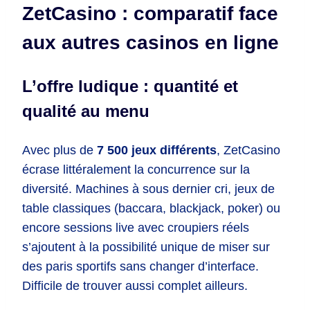
ZetCasino : comparatif face
aux autres casinos en ligne
L’offre ludique : quantité et
qualité au menu
Avec plus de
7 500 jeux différents
, ZetCasino
écrase littéralement la concurrence sur la
diversité. Machines à sous dernier cri, jeux de
table classiques (baccara, blackjack, poker) ou
encore sessions live avec croupiers réels
s’ajoutent à la possibilité unique de miser sur
des paris sportifs sans changer d’interface.
Difficile de trouver aussi complet ailleurs.