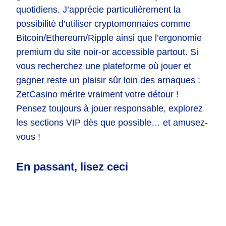
quotidiens. J’apprécie particulièrement la
possibilité d’utiliser cryptomonnaies comme
Bitcoin/Ethereum/Ripple ainsi que l’ergonomie
premium du site noir-or accessible partout. Si
vous recherchez une plateforme où jouer et
gagner reste un plaisir sûr loin des arnaques :
ZetCasino mérite vraiment votre détour !
Pensez toujours à jouer responsable, explorez
les sections VIP dès que possible… et amusez-
vous !
En passant, lisez ceci