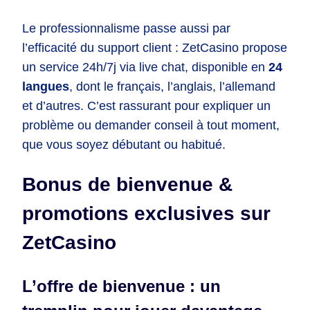
Le professionnalisme passe aussi par
l’efficacité du support client : ZetCasino propose
un service 24h/7j via live chat, disponible en
24
langues
, dont le français, l’anglais, l’allemand
et d’autres. C’est rassurant pour expliquer un
problème ou demander conseil à tout moment,
que vous soyez débutant ou habitué.
Bonus de bienvenue &
promotions exclusives sur
ZetCasino
L’offre de bienvenue : un