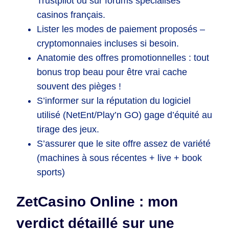
Trustpilot ou sur forums spécialisés
casinos français.
Lister les modes de paiement proposés –
cryptomonnaies incluses si besoin.
Anatomie des offres promotionnelles : tout
bonus trop beau pour être vrai cache
souvent des pièges !
S’informer sur la réputation du logiciel
utilisé (NetEnt/Play’n GO) gage d’équité au
tirage des jeux.
S’assurer que le site offre assez de variété
(machines à sous récentes + live + book
sports)
ZetCasino Online : mon
verdict détaillé sur une