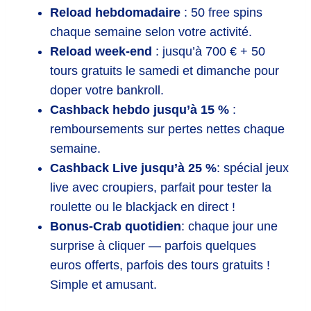
Reload hebdomadaire
: 50 free spins
chaque semaine selon votre activité.
Reload week-end
: jusqu’à 700 € + 50
tours gratuits le samedi et dimanche pour
doper votre bankroll.
Cashback hebdo jusqu’à 15 %
:
remboursements sur pertes nettes chaque
semaine.
Cashback Live jusqu’à 25 %
: spécial jeux
live avec croupiers, parfait pour tester la
roulette ou le blackjack en direct !
Bonus-Crab quotidien
: chaque jour une
surprise à cliquer — parfois quelques
euros offerts, parfois des tours gratuits !
Simple et amusant.