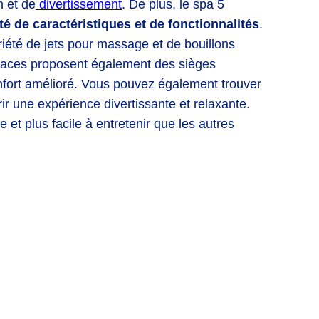
n
et
de
divert
isse
ment
.
De
plus
,
le
spa
5
é de caractéristiques et de fonctionnalités
.
i
ét
é
de
jets
pour
massage
et
de
bou
ill
ons
aces
propos
ent
é
gal
ement
des
si
è
ges
f
ort
am
é
l
ior
é
.
V
ous
p
ou
vez
é
gal
ement
trou
ver
rir
une
exp
é
ri
ence
divert
iss
ante
et
relax
ante
.
le
et
plus
fac
ile
à
ent
ret
en
ir
que
les
aut
res