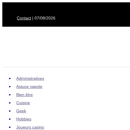
Aller
au
Contact
| 07/08/2026
contenu
Administratives
Astuce vapote
Bien être
Cuisine
Geek
Hobbies
Joueurs casino