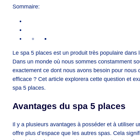
Sommaire:
Le spa 5 places est un produit très populaire dans l
Dans un monde où nous sommes constamment sous 
exactement ce dont nous avons besoin pour nous dé
efficace ? Cet article explorera cette question et 
spa 5 places.
Avantages du spa 5 places
Il
y
a
plus
ie
urs
av
ant
ages
à
poss
é
der
et
à
util
iser
u
off
re
plus
d
’
esp
ace
que
les
aut
res
sp
as
.
C
ela
sign
if