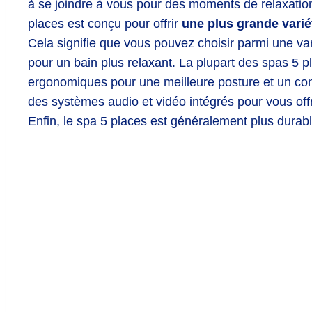
à
se
jo
ind
re
à
v
ous
pour
des
moments
de
relaxatio
places
est
con
ç
u
pour
off
rir
une plus grande variét
C
ela
sign
if
ie
que
v
ous
p
ou
vez
cho
is
ir
par
mi
une
var
pour
un
b
ain
plus
relax
ant
.
La
pl
up
art
des
sp
as
5
pl
erg
onom
iques
pour
une
me
ille
ure
posture
et
un
con
des
sy
st
è
mes
audio
et
v
id
é
o
int
é
gr
és
pour
v
ous
off
En
fin
,
le
spa
5
places
est
g
én
é
ral
ement
plus
durab