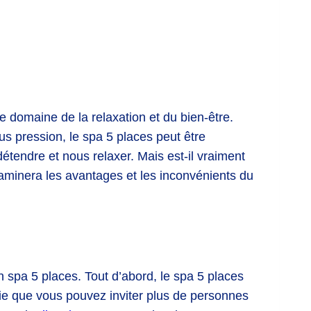
e domaine de la relaxation et du bien-être.
pression, le spa 5 places peut être
tendre et nous relaxer. Mais est-il vraiment
examinera les avantages et les inconvénients du
n
spa
5
places
.
T
out
d
’
ab
ord
,
le
spa
5
places
ie
que
v
ous
p
ou
vez
inv
iter
plus
de
person
nes