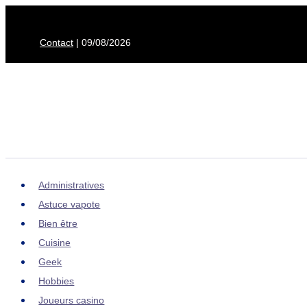
Aller
au
Contact
| 09/08/2026
contenu
Administratives
Astuce vapote
Bien être
Cuisine
Geek
Hobbies
Joueurs casino