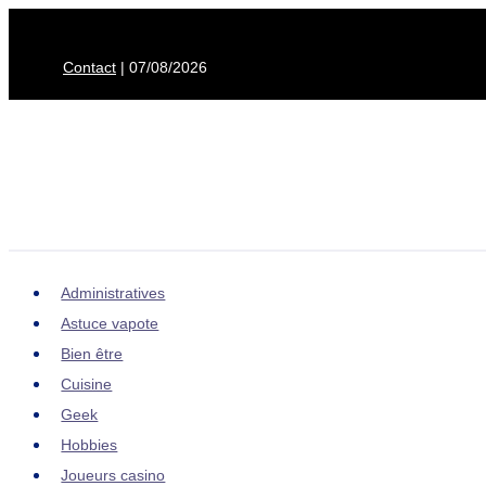
Aller
au
Contact
| 07/08/2026
contenu
Administratives
Astuce vapote
Bien être
Cuisine
Geek
Hobbies
Joueurs casino