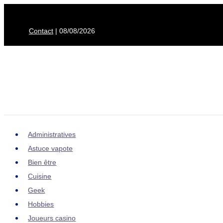
Aller
au
Contact
| 08/08/2026
contenu
Administratives
Astuce vapote
Bien être
Cuisine
Geek
Hobbies
Joueurs casino