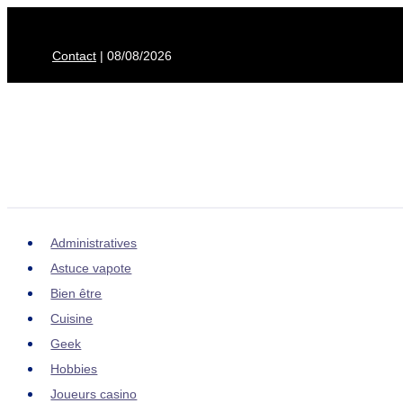
Aller
au
Contact
| 08/08/2026
contenu
Administratives
Astuce vapote
Bien être
Cuisine
Geek
Hobbies
Joueurs casino